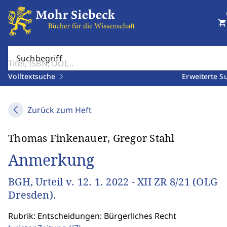
shopping_cart
Suchbegriff
Volltextsuche
Erweiterte S
Zurück zum Heft
Thomas Finkenauer, Gregor Stahl
Anmerkung
BGH, Urteil v. 12. 1. 2022 - XII ZR 8/21 (OLG
Dresden).
Rubrik: Entscheidungen: Bürgerliches Recht