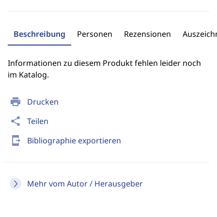
Beschreibung
Personen
Rezensionen
Auszeic
Informationen zu diesem Produkt fehlen leider noch
im Katalog.
print
Drucken
share
Teilen
send_to_mobile
Bibliographie exportieren
Mehr vom Autor / Herausgeber