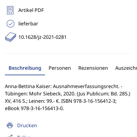
Artikel PDF
lieferbar
10.1628/jz-2021-0281
Beschreibung
Personen
Rezensionen
Auszeic
Anna-Bettina Kaiser: Ausnahmeverfassungsrecht. -
Tübingen: Mohr Siebeck, 2020. (Jus Publicum; Bd. 285.)
XV, 416 S.; Leinen: 99.- €. ISBN 978-3-16-156412-3;
eBook 978-3-16-156413-0.
print
Drucken