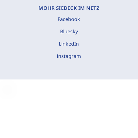
MOHR SIEBECK IM NETZ
Facebook
Bluesky
LinkedIn
Instagram
C
o
o
k
i