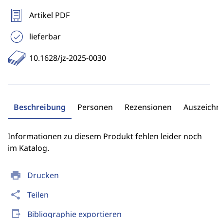
Artikel PDF
lieferbar
10.1628/jz-2025-0030
Beschreibung
Personen
Rezensionen
Auszeic
Informationen zu diesem Produkt fehlen leider noch
im Katalog.
print
Drucken
share
Teilen
send_to_mobile
Bibliographie exportieren