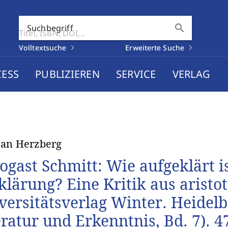
search
Suchbegriff
Volltextsuche
Erweiterte Suche
CESS
PUBLIZIEREN
SERVICE
VERLAG
han Herzberg
ogast Schmitt: Wie aufgeklärt i
klärung? Eine Kritik aus aristot
versitätsverlag Winter. Heidelb
eratur und Erkenntnis, Bd. 7). 4