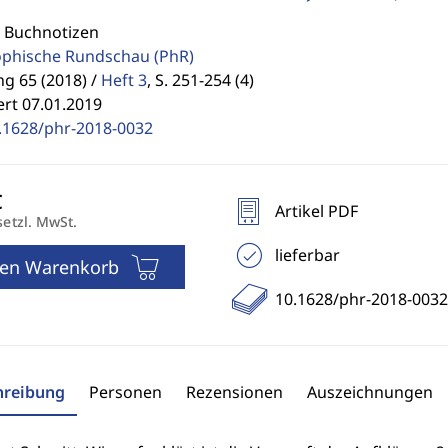
: Buchnotizen
ophische Rundschau
(PhR)
g 65 (2018) /
Heft 3
,
S. 251-254 (4)
ert 07.01.2019
.1628/phr-2018-0032
Artikel PDF
setzl. MwSt.
lieferbar
den Warenkorb
10.1628/phr-2018-0032
hreibung
Personen
Rezensionen
Auszeichnungen