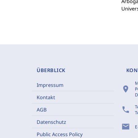
Arbogas
Univers
ÜBERBLICK
KON
M
Impressum
location_on
P
D
Kontakt
T
phone
AGB
T
Datenschutz
mail
E
Public Access Policy