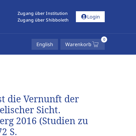
Zugang über Institution
account_circle
Login
Zugang über Shibboleth
0
English
Warenkorb
st die Vernunft der
elischer Sicht.
erg 2016 (Studien zu
72 S.