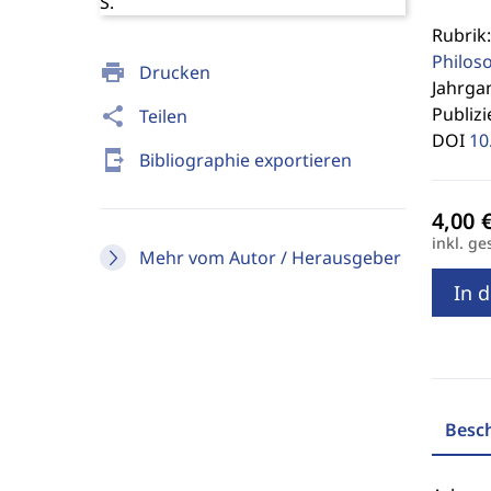
Rubrik
Philos
print
Drucken
Jahrgan
Publizi
share
Teilen
DOI
10
send_to_mobile
Bibliographie exportieren
inkl. ge
Mehr vom Autor / Herausgeber
In 
Besc