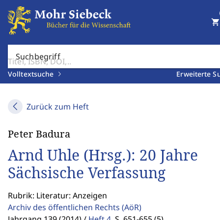
shopping_cart
Suchbegriff
Volltextsuche
Erweiterte S
Zurück zum Heft
Peter Badura
Arnd Uhle (Hrsg.): 20 Jahre
Sächsische Verfassung
Rubrik: Literatur: Anzeigen
Archiv des öffentlichen Rechts
(AöR)
Jahrgang 139 (2014) /
Heft 4
,
S. 651-655 (5)