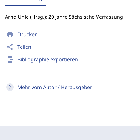
Arnd Uhle (Hrsg.): 20 Jahre Sächsische Verfassung
print
Drucken
share
Teilen
send_to_mobile
Bibliographie exportieren
Mehr vom Autor / Herausgeber