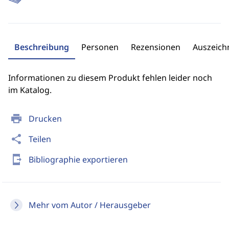
Beschreibung
Personen
Rezensionen
Auszeic
Informationen zu diesem Produkt fehlen leider noch
im Katalog.
print
Drucken
share
Teilen
send_to_mobile
Bibliographie exportieren
Mehr vom Autor / Herausgeber