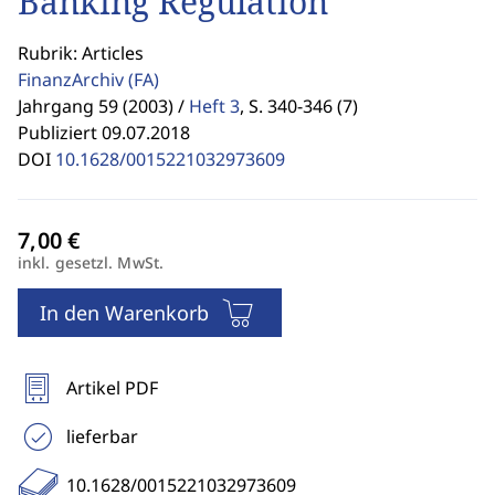
Banking Regulation
Rubrik: Articles
FinanzArchiv
(FA)
Jahrgang 59 (2003) /
Heft 3
,
S. 340-346 (7)
Publiziert 09.07.2018
DOI
10.1628/0015221032973609
inkl. gesetzl. MwSt.
In den Warenkorb
Artikel PDF
lieferbar
10.1628/0015221032973609