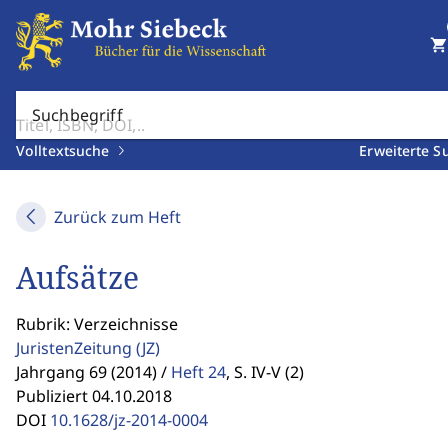
shopping_cart
Suchbegriff
Volltextsuche
Erweiterte S
Zurück zum Heft
Aufsätze
Rubrik: Verzeichnisse
JuristenZeitung
(JZ)
Jahrgang 69 (2014) /
Heft 24
,
S. IV-V (2)
Publiziert 04.10.2018
DOI
10.1628/jz-2014-0004