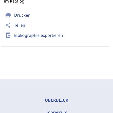
im Katalog.
print
Drucken
share
Teilen
send_to_mobile
Bibliographie exportieren
ÜBERBLICK
Impressum