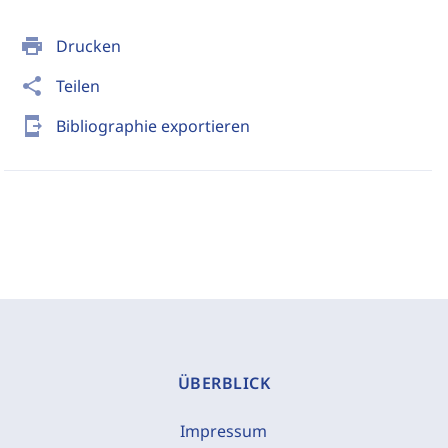
print
Drucken
share
Teilen
send_to_mobile
Bibliographie exportieren
ÜBERBLICK
Impressum