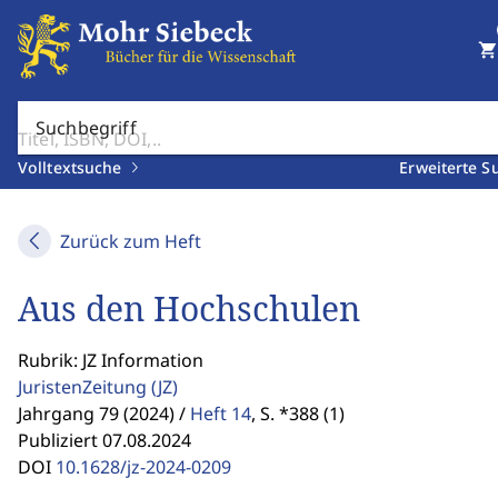
shopping_cart
Suchbegriff
Volltextsuche
Erweiterte S
Zurück zum Heft
Aus den Hochschulen
Rubrik: JZ Information
JuristenZeitung
(JZ)
Jahrgang 79 (2024) /
Heft 14
,
S. *388 (1)
Publiziert 07.08.2024
DOI
10.1628/jz-2024-0209