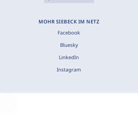
MOHR SIEBECK IM NETZ
Facebook
Bluesky
LinkedIn
Instagram
C
o
o