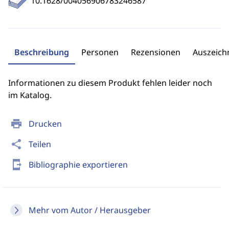
10.1628/004056906783246587
Beschreibung
Personen
Rezensionen
Auszeic
Informationen zu diesem Produkt fehlen leider noch
im Katalog.
print
Drucken
share
Teilen
send_to_mobile
Bibliographie exportieren
Mehr vom Autor / Herausgeber