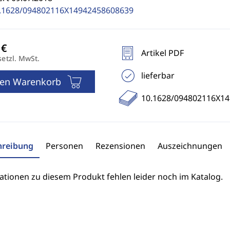
.1628/094802116X14942458608639
Artikel PDF
setzl. MwSt.
lieferbar
den Warenkorb
10.1628/094802116X1
hreibung
Personen
Rezensionen
Auszeichnungen
ationen zu diesem Produkt fehlen leider noch im Katalog.