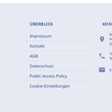
ÜBERBLICK
KON
M
Impressum
location_on
P
D
Kontakt
T
phone
AGB
T
Datenschutz
mail
E
Public Access Policy
Cookie-Einstellungen