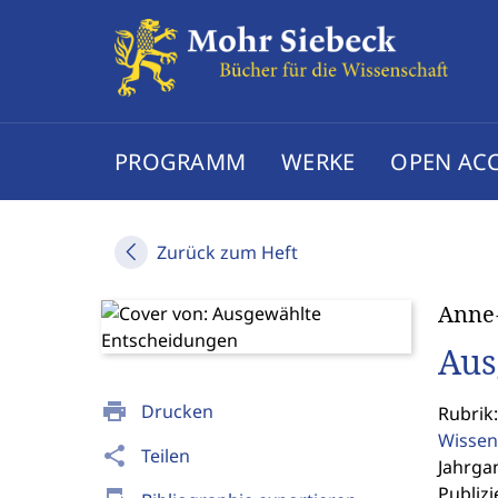
PROGRAMM
WERKE
OPEN AC
Zurück zum Heft
Anne
Aus
print
Drucken
Rubrik
Wissen
share
Teilen
Jahrgan
Publizi