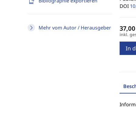
send_to_mobile
Bibliographie exportieren
DOI
10
Mehr vom Autor / Herausgeber
inkl. ge
In 
Besc
Inform