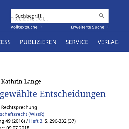
search
Suchbegriff
Volltextsuche
Erweiterte Suche
CESS
PUBLIZIEREN
SERVICE
VERLAG
-Kathrin Lange
gewählte Entscheidungen
: Rechtsprechung
schaftsrecht
(WissR)
g 49 (2016) /
Heft 3
,
S. 296-332 (37)
ert 09.07.2018