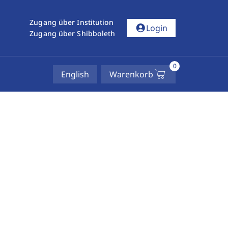
Zugang über Institution
account_circle
Login
Zugang über Shibboleth
0
English
Warenkorb