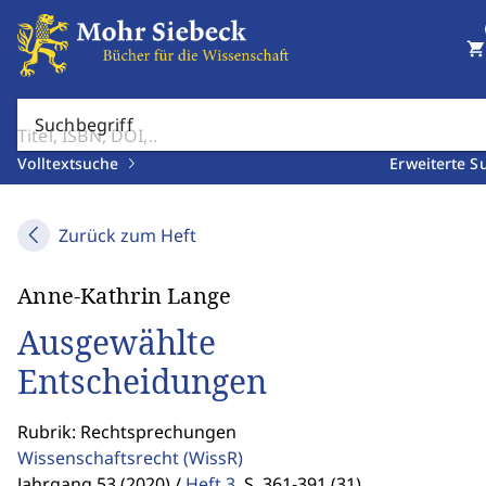
shopping_cart
Suchbegriff
Volltextsuche
Erweiterte S
Zurück zum Heft
Anne-Kathrin Lange
Ausgewählte
Entscheidungen
Rubrik: Rechtsprechungen
Wissenschaftsrecht
(WissR)
Jahrgang 53 (2020) /
Heft 3
,
S. 361-391 (31)