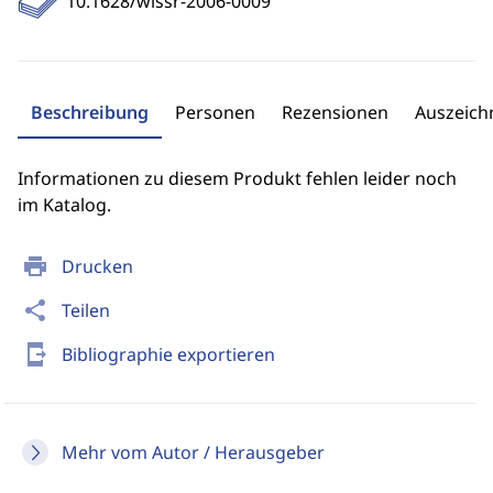
10.1628/wissr-2006-0009
Beschreibung
Personen
Rezensionen
Auszeic
Informationen zu diesem Produkt fehlen leider noch
im Katalog.
print
Drucken
share
Teilen
send_to_mobile
Bibliographie exportieren
Mehr vom Autor / Herausgeber