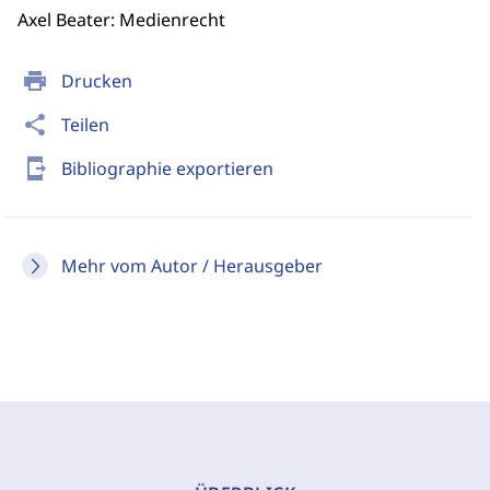
Axel Beater: Medienrecht
print
Drucken
share
Teilen
send_to_mobile
Bibliographie exportieren
Mehr vom Autor / Herausgeber