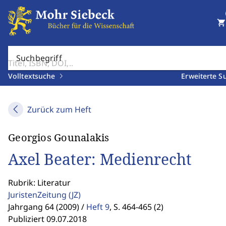
shopping_cart
Suchbegriff
Volltextsuche
Erweiterte S
Zurück zum Heft
Georgios Gounalakis
Axel Beater: Medienrecht
Rubrik: Literatur
JuristenZeitung
(JZ)
Jahrgang 64 (2009) /
Heft 9
,
S. 464-465 (2)
Publiziert 09.07.2018