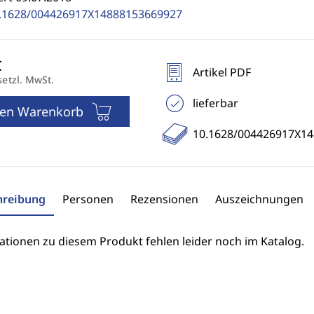
.1628/004426917X14888153669927
Artikel PDF
setzl. MwSt.
lieferbar
den Warenkorb
10.1628/004426917X1
hreibung
Personen
Rezensionen
Auszeichnungen
ationen zu diesem Produkt fehlen leider noch im Katalog.