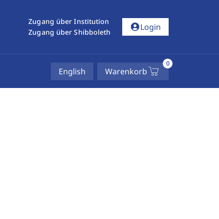
Zugang über Institution
account_circle
Login
Zugang über Shibboleth
0
English
Warenkorb