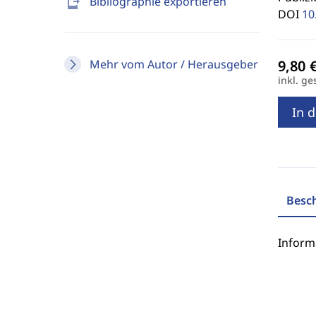
send_to_mobile
Bibliographie exportieren
DOI
10
Mehr vom Autor / Herausgeber
inkl. ge
In 
Besc
Inform