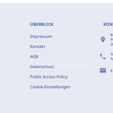
ÜBERBLICK
KON
M
Impressum
location_on
P
D
Kontakt
T
phone
AGB
T
Datenschutz
mail
E
Public Access Policy
Cookie-Einstellungen