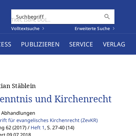
search
Suchbegriff
Volltextsuche
Erweiterte Suche
CESS
PUBLIZIEREN
SERVICE
VERLAG
tian Stäblein
enntnis und Kirchenrecht
: Abhandlungen
rift für evangelisches Kirchenrecht
(ZevKR)
g 62 (2017) /
Heft 1
,
S. 27-40 (14)
ert 09.07.2018