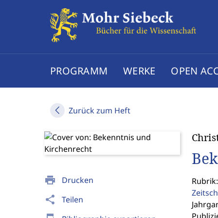
PROGRAMM
WERKE
OPEN AC
Zurück zum Heft
Chris
Bek
print
Drucken
Rubrik
Zeitsch
share
Teilen
Jahrgan
Publizi