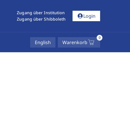
Zugang über Institution
account_circle
Login
Zugang über Shibboleth
0
English
Warenkorb