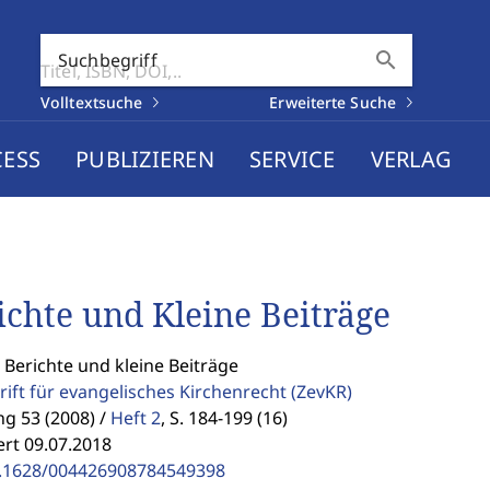
search
Suchbegriff
Volltextsuche
Erweiterte Suche
CESS
PUBLIZIEREN
SERVICE
VERLAG
ichte und Kleine Beiträge
 Berichte und kleine Beiträge
rift für evangelisches Kirchenrecht
(ZevKR)
g 53 (2008) /
Heft 2
,
S. 184-199 (16)
ert 09.07.2018
.1628/004426908784549398