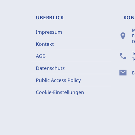
ÜBERBLICK
KON
M
Impressum
location_on
P
D
Kontakt
T
phone
AGB
T
Datenschutz
mail
E
Public Access Policy
Cookie-Einstellungen