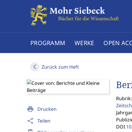
PROGRAMM
WERKE
OPEN AC
Zurück zum Heft
Ber
Rubrik:
Zeitsch
print
Drucken
Jahrgan
Publizi
share
Teilen
DOI
10