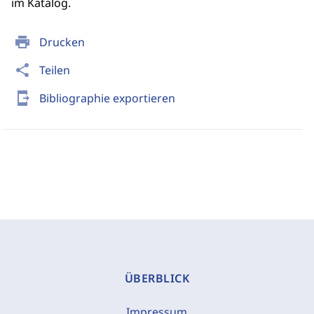
im Katalog.
print
Drucken
share
Teilen
send_to_mobile
Bibliographie exportieren
ÜBERBLICK
Impressum