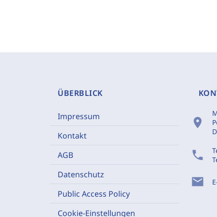
ÜBERBLICK
KON
M
Impressum
location_on
P
D
Kontakt
T
phone
AGB
T
Datenschutz
mail
E
Public Access Policy
Cookie-Einstellungen