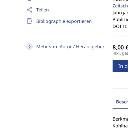
Zeitsch
share
Teilen
Jahrgan
Publizi
send_to_mobile
Bibliographie exportieren
DOI
10
Mehr vom Autor / Herausgeber
inkl. ge
In 
Besc
Berkman
Kohlha