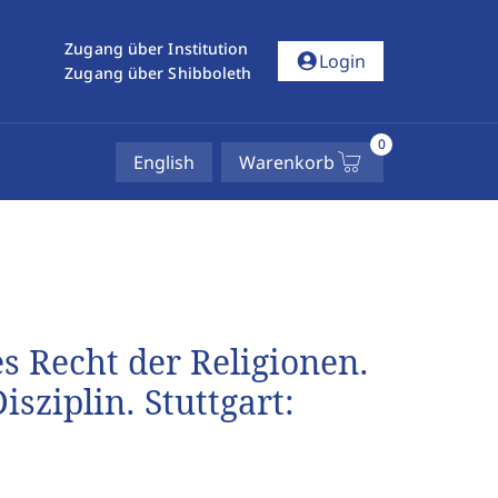
Zugang über Institution
account_circle
Login
Zugang über Shibboleth
0
English
Warenkorb
s Recht der Religionen.
sziplin. Stuttgart: