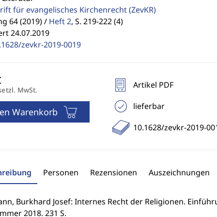
rift für evangelisches Kirchenrecht
(ZevKR)
g 64 (2019) /
Heft 2
,
S. 219-222 (4)
ert 24.07.2019
.1628/zevkr-2019-0019
Artikel PDF
setzl. MwSt.
lieferbar
den Warenkorb
10.1628/zevkr-2019-00
hreibung
Personen
Rezensionen
Auszeichnungen
n, Burkhard Josef: Internes Recht der Religionen. Einführun
mmer 2018. 231 S.