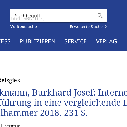
search
Suchbegriff
Volltextsuche
Erweiterte Suche
CESS
PUBLIZIEREN
SERVICE
VERLAG
Reisgies
kmann, Burkhard Josef: Interne
führung in eine vergleichende Di
lhammer 2018. 231 S.
 Literatur