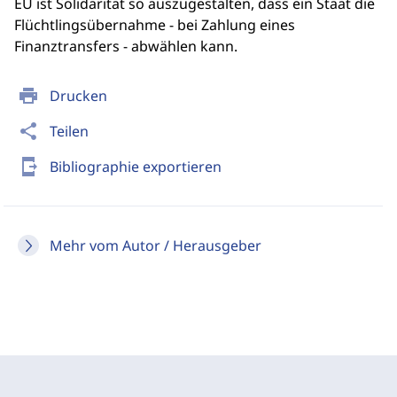
EU ist Solidarität so auszugestalten, dass ein Staat die
Flüchtlingsübernahme - bei Zahlung eines
Finanztransfers - abwählen kann.
print
Drucken
share
Teilen
send_to_mobile
Bibliographie exportieren
Mehr vom Autor / Herausgeber