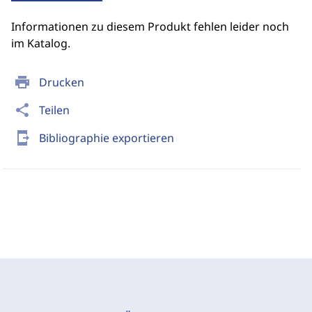
Informationen zu diesem Produkt fehlen leider noch
im Katalog.
print
Drucken
share
Teilen
send_to_mobile
Bibliographie exportieren