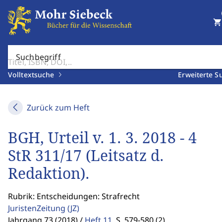
shopping_cart
Suchbegriff
Volltextsuche
Erweiterte S
Zurück zum Heft
BGH, Urteil v. 1. 3. 2018 - 4
StR 311/17 (Leitsatz d.
Redaktion).
Rubrik: Entscheidungen: Strafrecht
JuristenZeitung
(JZ)
Jahrgang 73 (2018) /
Heft 11
,
S. 579-580 (2)