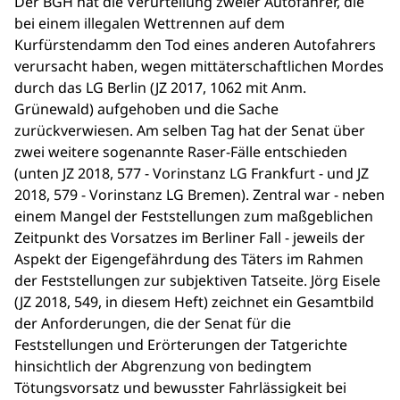
Der BGH hat die Verurteilung zweier Autofahrer, die
bei einem illegalen Wettrennen auf dem
Kurfürstendamm den Tod eines anderen Autofahrers
verursacht haben, wegen mittäterschaftlichen Mordes
durch das LG Berlin (JZ 2017, 1062 mit Anm.
Grünewald) aufgehoben und die Sache
zurückverwiesen. Am selben Tag hat der Senat über
zwei weitere sogenannte Raser-Fälle entschieden
(unten JZ 2018, 577 - Vorinstanz LG Frankfurt - und JZ
2018, 579 - Vorinstanz LG Bremen). Zentral war - neben
einem Mangel der Feststellungen zum maßgeblichen
Zeitpunkt des Vorsatzes im Berliner Fall - jeweils der
Aspekt der Eigengefährdung des Täters im Rahmen
der Feststellungen zur subjektiven Tatseite. Jörg Eisele
(JZ 2018, 549, in diesem Heft) zeichnet ein Gesamtbild
der Anforderungen, die der Senat für die
Feststellungen und Erörterungen der Tatgerichte
hinsichtlich der Abgrenzung von bedingtem
Tötungsvorsatz und bewusster Fahrlässigkeit bei