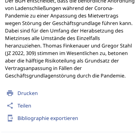
Der BGH entscheidet, dass die behördliche Anordnung
von Ladenschließungen während der Corona-
Pandemie zu einer Anpassung des Mietvertrags
wegen Störung der Geschäftsgrundlage führen kann.
Dabei sind für den Umfang der Herabsetzung des
Mietzinses alle Umstände des Einzelfalls
heranzuziehen. Thomas Finkenauer und Gregor Stahl
(JZ 2022, 309) stimmen im Wesentlichen zu, betonen
aber die hälftige Risikoteilung als Grundsatz der
Vertragsanpassung in Fällen der
Geschäftsgrundlagenstörung durch die Pandemie.
print
Drucken
share
Teilen
send_to_mobile
Bibliographie exportieren