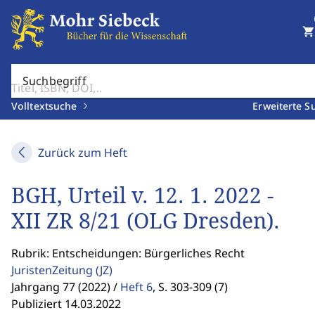
shopping_cart
Suchbegriff
Volltextsuche
Erweiterte S
Zurück zum Heft
BGH, Urteil v. 12. 1. 2022 -
XII ZR 8/21 (OLG Dresden).
Rubrik: Entscheidungen: Bürgerliches Recht
JuristenZeitung
(JZ)
Jahrgang 77 (2022) /
Heft 6
,
S. 303-309 (7)
Publiziert 14.03.2022