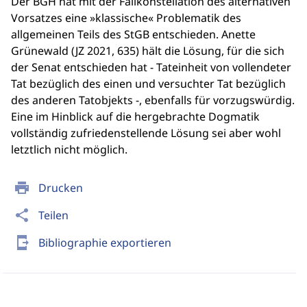
Der BGH hat mit der Fallkonstellation des alternativen
Vorsatzes eine »klassische« Problematik des
allgemeinen Teils des StGB entschieden. Anette
Grünewald (JZ 2021, 635) hält die Lösung, für die sich
der Senat entschieden hat - Tateinheit von vollendeter
Tat bezüglich des einen und versuchter Tat bezüglich
des anderen Tatobjekts -, ebenfalls für vorzugswürdig.
Eine im Hinblick auf die hergebrachte Dogmatik
vollständig zufriedenstellende Lösung sei aber wohl
letztlich nicht möglich.
print
Drucken
share
Teilen
send_to_mobile
Bibliographie exportieren