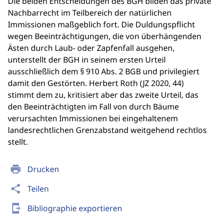
Die beiden Entscheidungen des BGH bilden das private
Nachbarrecht im Teilbereich der natürlichen
Immissionen maßgeblich fort. Die Duldungspflicht
wegen Beeinträchtigungen, die von überhängenden
Ästen durch Laub- oder Zapfenfall ausgehen,
unterstellt der BGH in seinem ersten Urteil
ausschließlich dem § 910 Abs. 2 BGB und privilegiert
damit den Gestörten. Herbert Roth (JZ 2020, 44)
stimmt dem zu, kritisiert aber das zweite Urteil, das
den Beeinträchtigten im Fall von durch Bäume
verursachten Immissionen bei eingehaltenem
landesrechtlichen Grenzabstand weitgehend rechtlos
stellt.
print
Drucken
share
Teilen
send_to_mobile
Bibliographie exportieren