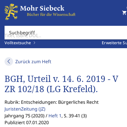
shopping_cart
Suchbegriff
Volltextsuche
Erweiterte S
Zurück zum Heft
BGH, Urteil v. 14. 6. 2019 - V
ZR 102/18 (LG Krefeld).
Rubrik: Entscheidungen: Bürgerliches Recht
JuristenZeitung
(JZ)
Jahrgang 75 (2020) /
Heft 1
,
S. 39-41 (3)
Publiziert 07.01.2020