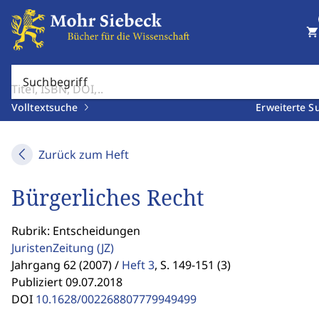
shopping_cart
Suchbegriff
Volltextsuche
Erweiterte S
Zurück zum Heft
Bürgerliches Recht
Rubrik: Entscheidungen
JuristenZeitung
(JZ)
Jahrgang 62 (2007) /
Heft 3
,
S. 149-151 (3)
Publiziert 09.07.2018
DOI
10.1628/002268807779949499