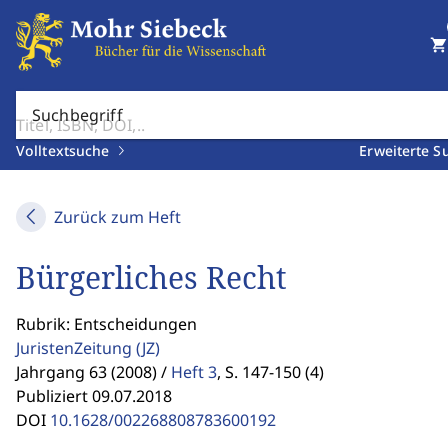
shopping_cart
Suchbegriff
Volltextsuche
Erweiterte S
Zurück zum Heft
Bürgerliches Recht
Rubrik: Entscheidungen
JuristenZeitung
(JZ)
Jahrgang 63 (2008) /
Heft 3
,
S. 147-150 (4)
Publiziert 09.07.2018
DOI
10.1628/002268808783600192