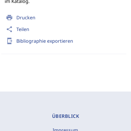
im Katalog.
print
Drucken
share
Teilen
send_to_mobile
Bibliographie exportieren
ÜBERBLICK
Impressum