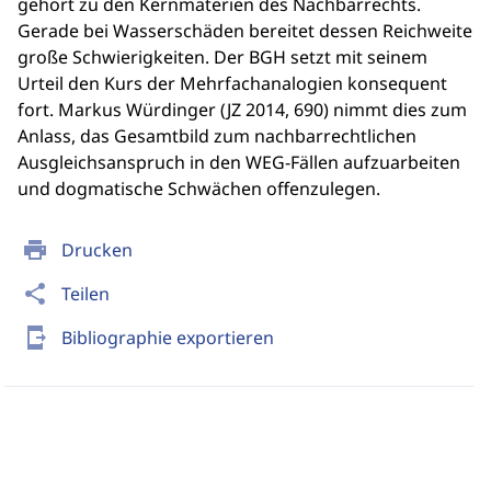
gehört zu den Kernmaterien des Nachbarrechts.
Gerade bei Wasserschäden bereitet dessen Reichweite
große Schwierigkeiten. Der BGH setzt mit seinem
Urteil den Kurs der Mehrfachanalogien konsequent
fort. Markus Würdinger (JZ 2014, 690) nimmt dies zum
Anlass, das Gesamtbild zum nachbarrechtlichen
Ausgleichsanspruch in den WEG-Fällen aufzuarbeiten
und dogmatische Schwächen offenzulegen.
print
Drucken
share
Teilen
send_to_mobile
Bibliographie exportieren