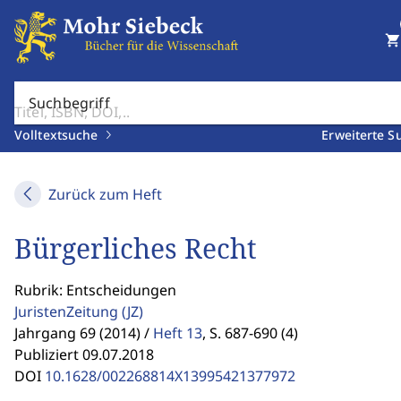
shopping_cart
Suchbegriff
Volltextsuche
Erweiterte S
Zurück zum Heft
Bürgerliches Recht
Rubrik: Entscheidungen
JuristenZeitung
(JZ)
Jahrgang 69 (2014) /
Heft 13
,
S. 687-690 (4)
Publiziert 09.07.2018
DOI
10.1628/002268814X13995421377972