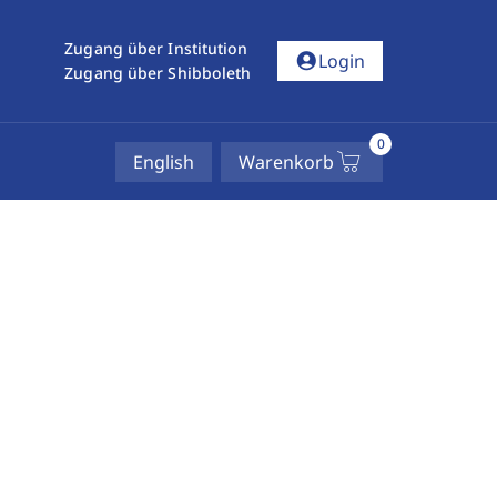
Zugang über Institution
account_circle
Login
Zugang über Shibboleth
0
English
Warenkorb