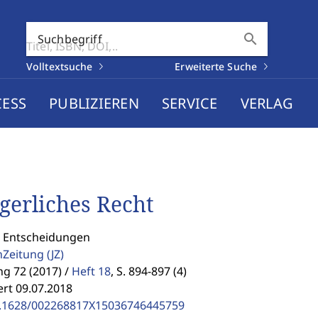
search
Suchbegriff
Volltextsuche
Erweiterte Suche
CESS
PUBLIZIEREN
SERVICE
VERLAG
gerliches Recht
: Entscheidungen
enZeitung
(JZ)
g 72 (2017) /
Heft 18
,
S. 894-897 (4)
ert 09.07.2018
.1628/002268817X15036746445759