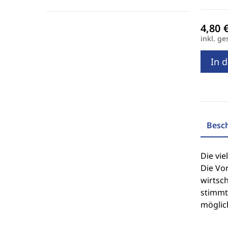
inkl. ge
In 
Besc
Die vie
Die Vor
wirtsch
stimmt
möglich