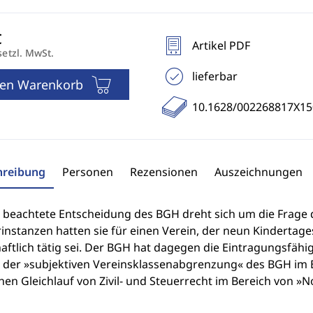
Artikel PDF
setzl. MwSt.
lieferbar
den Warenkorb
10.1628/002268817X1
hreibung
Personen
Rezensionen
Auszeichnungen
l beachtete Entscheidung des BGH dreht sich um die Frage d
instanzen hatten sie für einen Verein, der neun Kindertages
aftlich tätig sei. Der BGH hat dagegen die Eintragungsfähig
 der »subjektiven Vereinsklassenabgrenzung« des BGH im 
en Gleichlauf von Zivil- und Steuerrecht im Bereich von »N