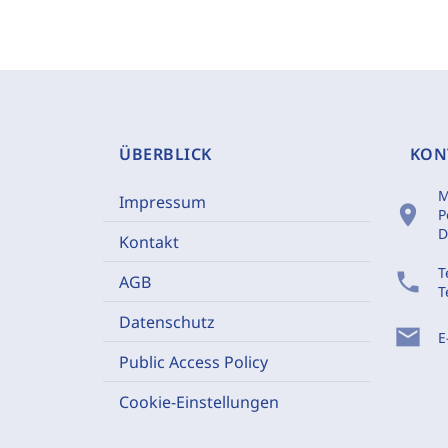
ÜBERBLICK
KON
M
Impressum
location_on
P
D
Kontakt
T
phone
AGB
T
Datenschutz
mail
E
Public Access Policy
Cookie-Einstellungen