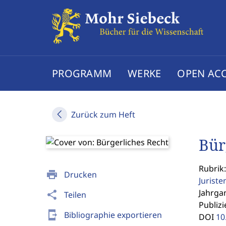
PROGRAMM
WERKE
OPEN AC
Zurück zum Heft
Bür
Rubrik
print
Drucken
Jurist
Jahrgan
share
Teilen
Publizi
send_to_mobile
Bibliographie exportieren
DOI
10