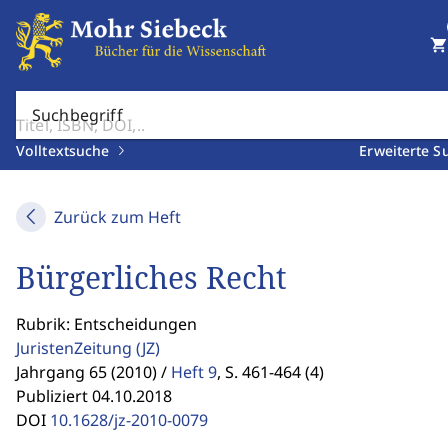
shopping_cart
Suchbegriff
Volltextsuche
Erweiterte S
Zurück zum Heft
Bürgerliches Recht
Rubrik: Entscheidungen
JuristenZeitung
(JZ)
Jahrgang 65 (2010) /
Heft 9
,
S. 461-464 (4)
Publiziert 04.10.2018
DOI
10.1628/jz-2010-0079