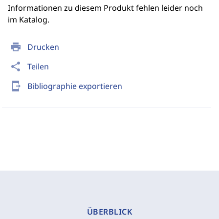
Informationen zu diesem Produkt fehlen leider noch
im Katalog.
print
Drucken
share
Teilen
send_to_mobile
Bibliographie exportieren
ÜBERBLICK