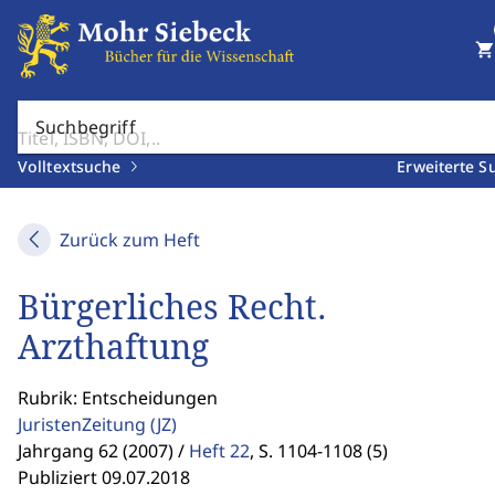
shopping_cart
Suchbegriff
Volltextsuche
Erweiterte S
Zurück zum Heft
Bürgerliches Recht.
Arzthaftung
Rubrik: Entscheidungen
JuristenZeitung
(JZ)
Jahrgang 62 (2007) /
Heft 22
,
S. 1104-1108 (5)
Publiziert 09.07.2018