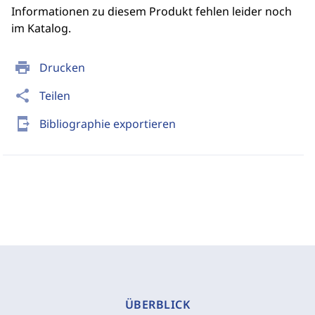
Informationen zu diesem Produkt fehlen leider noch
im Katalog.
print
Drucken
share
Teilen
send_to_mobile
Bibliographie exportieren
ÜBERBLICK