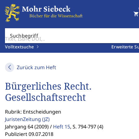
shopping_cart
Suchbegriff
Volltextsuche
Erweiterte S
Zurück zum Heft
Bürgerliches Recht.
Gesellschaftsrecht
Rubrik: Entscheidungen
JuristenZeitung
(JZ)
Jahrgang 64 (2009) /
Heft 15
,
S. 794-797 (4)
Publiziert 09.07.2018