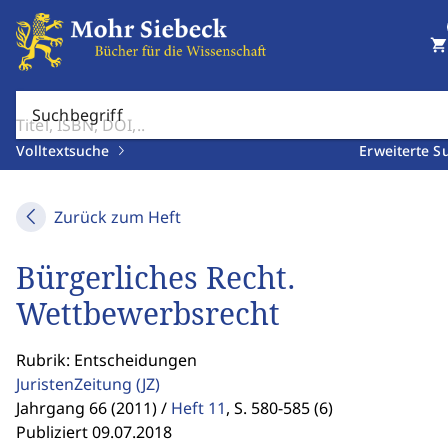
shopping_cart
Suchbegriff
Volltextsuche
Erweiterte S
Zurück zum Heft
Bürgerliches Recht.
Wettbewerbsrecht
Rubrik: Entscheidungen
JuristenZeitung
(JZ)
Jahrgang 66 (2011) /
Heft 11
,
S. 580-585 (6)
Publiziert 09.07.2018