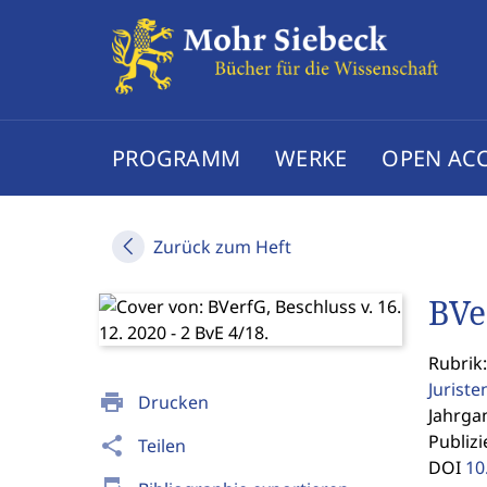
PROGRAMM
WERKE
OPEN AC
Zurück zum Heft
BVe
Rubrik
Jurist
print
Drucken
Jahrgan
Publizi
share
Teilen
DOI
10