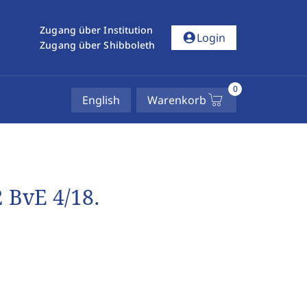
Zugang über Institution
account_circle
Login
Zugang über Shibboleth
0
English
Warenkorb
2 BvE 4/18.