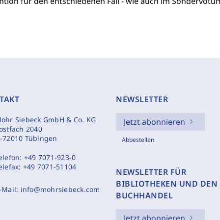
tion für den entschiedenen Fall - wie auch im Sondervotum
TAKT
NEWSLETTER
ohr Siebeck GmbH & Co. KG
Jetzt abonnieren
ostfach 2040
-72010 Tübingen
Abbestellen
elefon:
+49 7071-923-0
elefax:
+49 7071-51104
NEWSLETTER FÜR
BIBLIOTHEKEN UND DEN
-Mail:
info@mohrsiebeck.com
BUCHHANDEL
Jetzt abonnieren