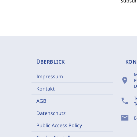
Subsum
ÜBERBLICK
KON
M
Impressum
location_on
P
D
Kontakt
T
phone
AGB
T
Datenschutz
mail
E
Public Access Policy