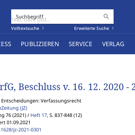
search
Suchbegriff
Volltextsuche
Erweiterte Suche
CESS
PUBLIZIEREN
SERVICE
VERLAG
rfG, Beschluss v. 16. 12. 2020 - 
: Entscheidungen: Verfassungsrecht
enZeitung
(JZ)
g 76 (2021) /
Heft 17
,
S. 837-848 (12)
ert 01.09.2021
.1628/jz-2021-0301