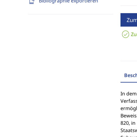
send_to_mobile
Bibliographie exportieren
Zum
Zu
Besc
In dem
Verfas
ermögl
Beweis
820, in
Staats