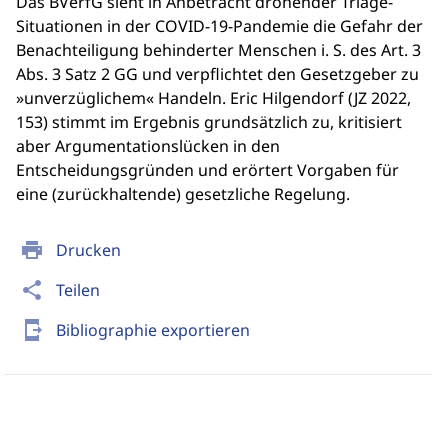
Das BVerfG sieht in Anbetracht drohender Triage-
Situationen in der COVID-19-Pandemie die Gefahr der
Benachteiligung behinderter Menschen i. S. des Art. 3
Abs. 3 Satz 2 GG und verpflichtet den Gesetzgeber zu
»unverzüglichem« Handeln. Eric Hilgendorf (JZ 2022,
153) stimmt im Ergebnis grundsätzlich zu, kritisiert
aber Argumentationslücken in den
Entscheidungsgründen und erörtert Vorgaben für
eine (zurückhaltende) gesetzliche Regelung.
print
Drucken
share
Teilen
send_to_mobile
Bibliographie exportieren