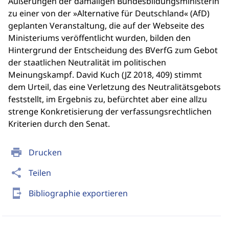
Äußerungen der damaligen Bundesbildungsministerin
zu einer von der »Alternative für Deutschland« (AfD)
geplanten Veranstaltung, die auf der Webseite des
Ministeriums veröffentlicht wurden, bilden den
Hintergrund der Entscheidung des BVerfG zum Gebot
der staatlichen Neutralität im politischen
Meinungskampf. David Kuch (JZ 2018, 409) stimmt
dem Urteil, das eine Verletzung des Neutralitätsgebots
feststellt, im Ergebnis zu, befürchtet aber eine allzu
strenge Konkretisierung der verfassungsrechtlichen
Kriterien durch den Senat.
print
Drucken
share
Teilen
send_to_mobile
Bibliographie exportieren