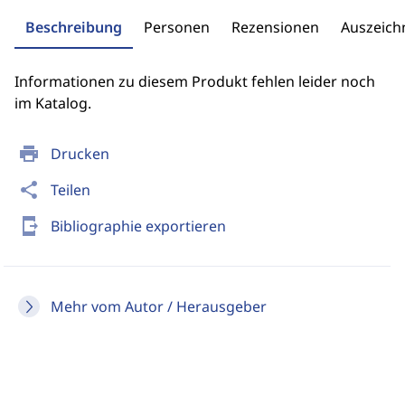
Beschreibung
Personen
Rezensionen
Auszeic
Informationen zu diesem Produkt fehlen leider noch
im Katalog.
print
Drucken
share
Teilen
send_to_mobile
Bibliographie exportieren
Mehr vom Autor / Herausgeber