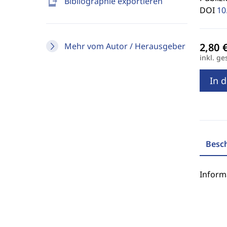
send_to_mobile
Bibliographie exportieren
DOI
10
Mehr vom Autor / Herausgeber
inkl. ge
In 
Besc
Inform