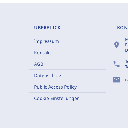
ÜBERBLICK
KON
M
Impressum
location_on
P
D
Kontakt
T
phone
AGB
T
Datenschutz
mail
E
Public Access Policy
Cookie-Einstellungen