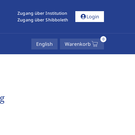
Zugang über Institution
account_circle
Login
Zugang über Shibboleth
0
English
Warenkorb
g