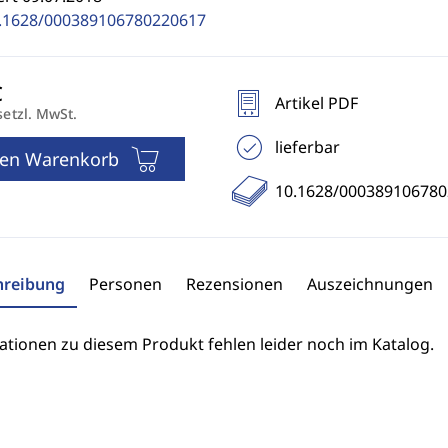
.1628/000389106780220617
Artikel PDF
setzl. MwSt.
lieferbar
den Warenkorb
10.1628/00038910678
hreibung
Personen
Rezensionen
Auszeichnungen
ationen zu diesem Produkt fehlen leider noch im Katalog.