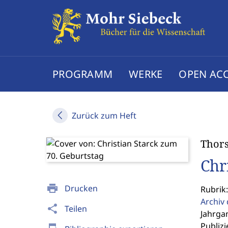
PROGRAMM
WERKE
OPEN AC
Zurück zum Heft
Thors
Chr
print
Drucken
Rubrik
Archiv 
share
Teilen
Jahrgan
Publizi