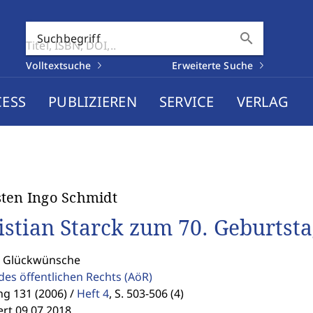
search
Suchbegriff
Volltextsuche
Erweiterte Suche
CESS
PUBLIZIEREN
SERVICE
VERLAG
ten Ingo Schmidt
istian Starck zum 70. Geburtsta
: Glückwünsche
des öffentlichen Rechts
(AöR)
g 131 (2006) /
Heft 4
,
S. 503-506 (4)
ert 09.07.2018