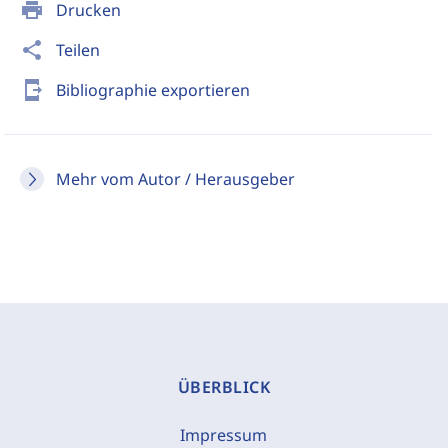
print
Drucken
share
Teilen
send_to_mobile
Bibliographie exportieren
Mehr vom Autor / Herausgeber
ÜBERBLICK
Impressum