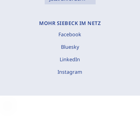
MOHR SIEBECK IM NETZ
Facebook
Bluesky
LinkedIn
Instagram
C
o
o