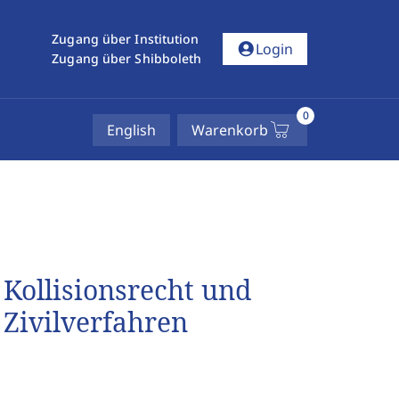
Zugang über Institution
account_circle
Login
Zugang über Shibboleth
0
English
Warenkorb
Kollisionsrecht und
 Zivilverfahren