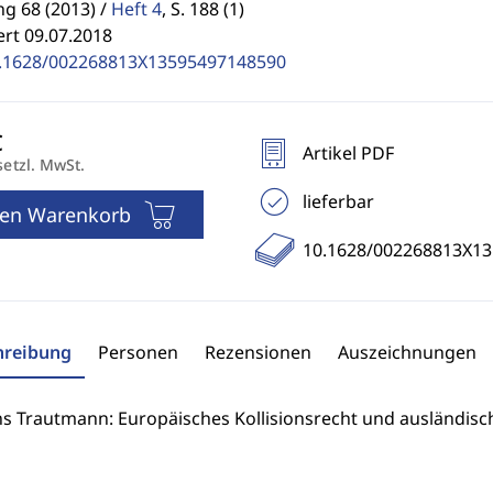
g 68 (2013) /
Heft 4
,
S. 188 (1)
ert 09.07.2018
.1628/002268813X13595497148590
Artikel PDF
setzl. MwSt.
lieferbar
den Warenkorb
10.1628/002268813X1
hreibung
Personen
Rezensionen
Auszeichnungen
s Trautmann: Europäisches Kollisionsrecht und ausländisch