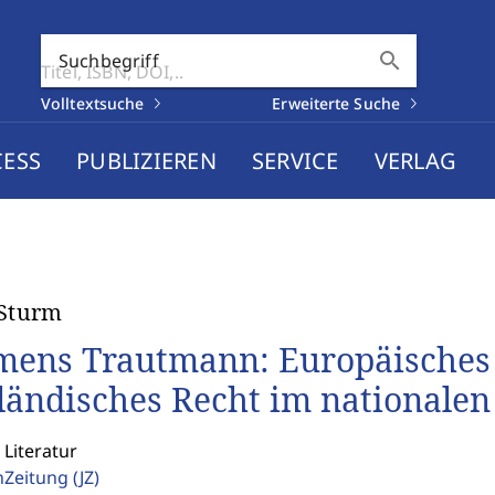
search
Suchbegriff
Volltextsuche
Erweiterte Suche
CESS
PUBLIZIEREN
SERVICE
VERLAG
 Sturm
mens Trautmann: Europäisches 
ländisches Recht im nationalen
 Literatur
enZeitung
(JZ)