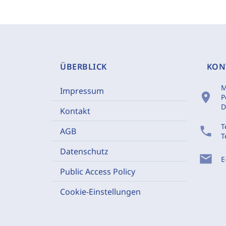
ÜBERBLICK
KON
M
Impressum
location_on
P
D
Kontakt
T
phone
AGB
T
Datenschutz
mail
E
Public Access Policy
Cookie-Einstellungen