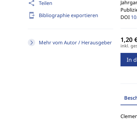
Jahrgan
share
Teilen
Publizi
send_to_mobile
Bibliographie exportieren
DOI
10
Mehr vom Autor / Herausgeber
inkl. ge
In 
Besc
Clemen