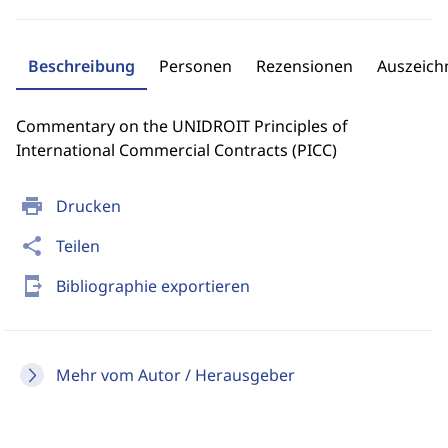
Beschreibung
Personen
Rezensionen
Auszeic
Commentary on the UNIDROIT Principles of
International Commercial Contracts (PICC)
print
Drucken
share
Teilen
send_to_mobile
Bibliographie exportieren
Mehr vom Autor / Herausgeber