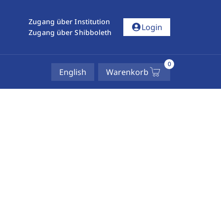
Zugang über Institution
account_circle
Login
Zugang über Shibboleth
0
English
Warenkorb