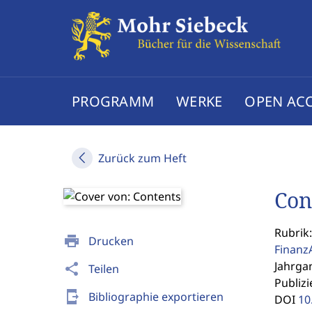
PROGRAMM
WERKE
OPEN AC
Zurück zum Heft
Con
Rubrik
print
Drucken
Finanz
Jahrgan
share
Teilen
Publizi
send_to_mobile
Bibliographie exportieren
DOI
10