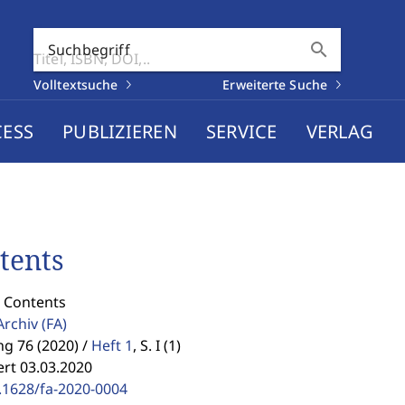
search
Suchbegriff
Volltextsuche
Erweiterte Suche
CESS
PUBLIZIEREN
SERVICE
VERLAG
tents
: Contents
Archiv
(FA)
g 76 (2020) /
Heft 1
,
S. I (1)
ert 03.03.2020
.1628/fa-2020-0004