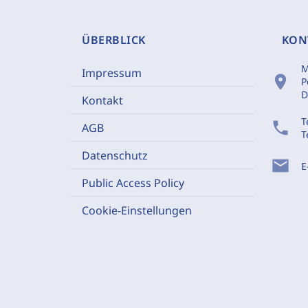
ÜBERBLICK
KON
M
Impressum
location_on
P
D
Kontakt
T
phone
AGB
T
Datenschutz
mail
E
Public Access Policy
Cookie-Einstellungen