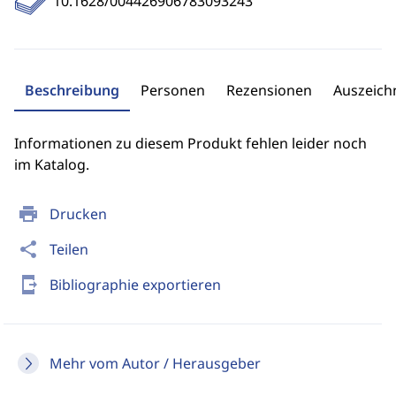
10.1628/004426906783093243
Beschreibung
Personen
Rezensionen
Auszeic
Informationen zu diesem Produkt fehlen leider noch
im Katalog.
print
Drucken
share
Teilen
send_to_mobile
Bibliographie exportieren
Mehr vom Autor / Herausgeber