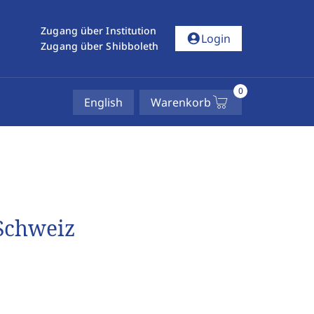
Zugang über Institution
account_circle
Login
Zugang über Shibboleth
0
English
Warenkorb
Schweiz