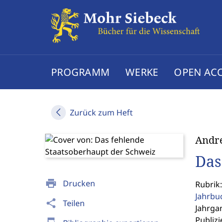
PROGRAMM
WERKE
OPEN AC
Zurück zum Heft
Andre
Das
print
Drucken
Rubrik
Jahrbu
share
Teilen
Jahrgan
Publizi