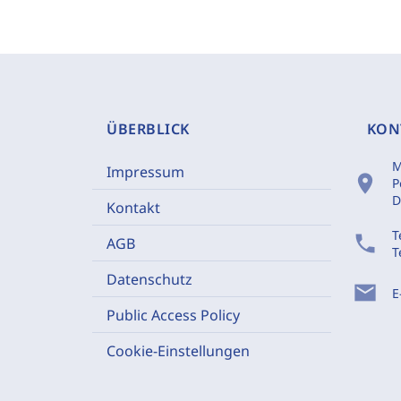
ÜBERBLICK
KON
M
Impressum
location_on
P
D
Kontakt
T
phone
AGB
T
Datenschutz
mail
E
Public Access Policy
Cookie-Einstellungen