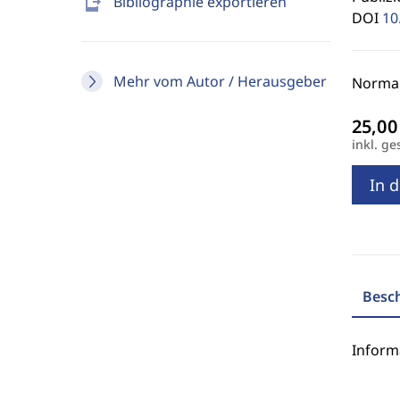
send_to_mobile
Bibliographie exportieren
DOI
10
Mehr vom Autor / Herausgeber
Normalp
inkl. ge
In 
Besc
Inform