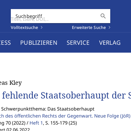
search
Suchbegriff
Volltextsuche
Erweiterte Suche
CESS
PUBLIZIEREN
SERVICE
VERLAG
as Kley
 fehlende Staatsoberhaupt der 
: Schwerpunktthema: Das Staatsoberhaupt
ch des öffentlichen Rechts der Gegenwart. Neue Folge
(JöR)
g 70 (2022) /
Heft 1
,
S. 155-179 (25)
ert 02.06.2022