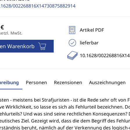
.1628/002268816X14730875882914
Artikel PDF
setzl. MwSt.
lieferbar
den Warenkorb
10.1628/002268816X1
hreibung
Personen
Rezensionen
Auszeichnungen
isten - meistens bei Strafjuristen - ist die Rede sehr oft von 
ve Wirklichkeit, so lasse es sich als Fehlurteil bezeichnen.
ehlurteils? Und was sind seine rechtlichen Konsequenzen? D
utisches Ziel. Gezeigt wird, dass die dem Begriff des Fehl
rständnis beruht, nämlich auf der Verkennung des logisc