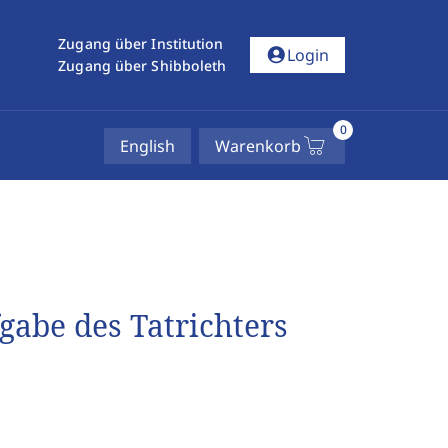
Zugang über Institution
account_circle
Login
Zugang über Shibboleth
0
English
Warenkorb
fgabe des Tatrichters