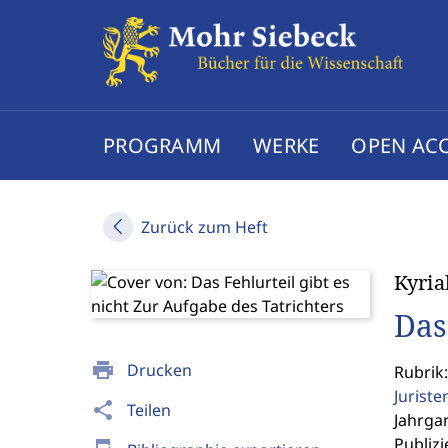
PROGRAMM
WERKE
OPEN AC
Zurück zum Heft
Kyria
Das
print
Drucken
Rubrik:
Jurist
share
Teilen
Jahrgan
Publizi