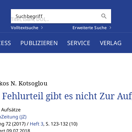
search
Suchbegriff
Volltextsuche
Erweiterte Suche
CESS
PUBLIZIEREN
SERVICE
VERLAG
kos N. Kotsoglou
 Fehlurteil gibt es nicht Zur Au
 Aufsätze
enZeitung
(JZ)
g 72 (2017) /
Heft 3
,
S. 123-132 (10)
ert 09.07.2018