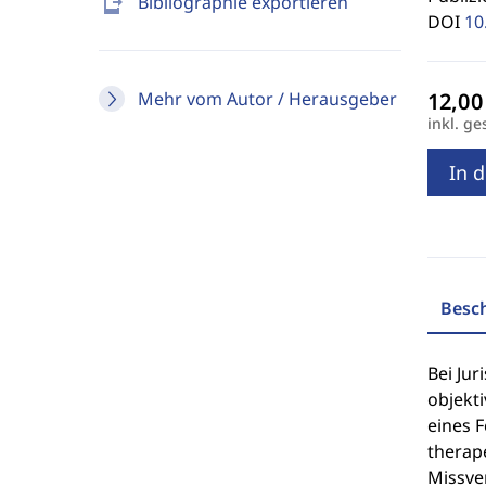
send_to_mobile
Bibliographie exportieren
DOI
10
Mehr vom Autor / Herausgeber
inkl. ge
In 
Besc
Bei Jur
objekti
eines F
therape
Missve