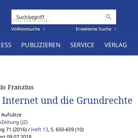
search
Suchbegriff
Volltextsuche
Erweiterte Suche
CESS
PUBLIZIEREN
SERVICE
VERLAG
io Franzius
 Internet und die Grundrechte
 Aufsätze
enZeitung
(JZ)
g 71 (2016) /
Heft 13
,
S. 650-659 (10)
ert 09.07.2018