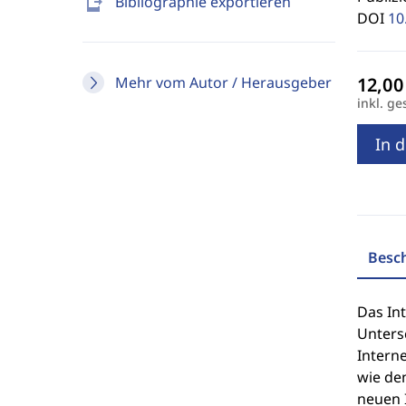
send_to_mobile
Bibliographie exportieren
DOI
10
Mehr vom Autor / Herausgeber
inkl. ge
In 
Besc
Das In
Unters
Intern
wie de
neuen I