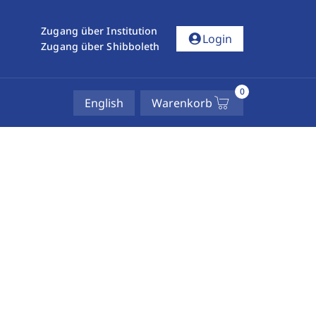
Zugang über Institution
account_circle
Login
Zugang über Shibboleth
0
English
Warenkorb