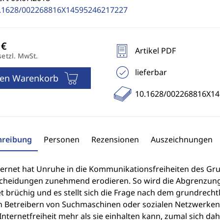
.1628/002268816X14595246217227
Artikel PDF
setzl. MwSt.
lieferbar
den Warenkorb
10.1628/002268816X1
hreibung
Personen
Rezensionen
Auszeichnungen
ternet hat Unruhe in die Kommunikationsfreiheiten des Gr
cheidungen zunehmend erodieren. So wird die Abgrenzung 
et brüchig und es stellt sich die Frage nach dem grundrech
n Betreibern von Suchmaschinen oder sozialen Netzwerken. 
nternetfreiheit mehr als sie einhalten kann, zumal sich dah