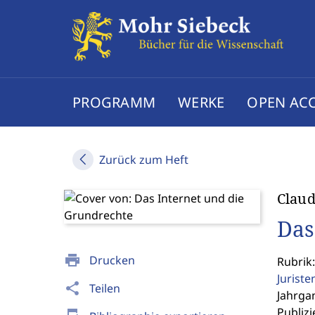
PROGRAMM
WERKE
OPEN AC
Zurück zum Heft
Claud
Das
print
Drucken
Rubrik:
Jurist
share
Teilen
Jahrgan
Publizi