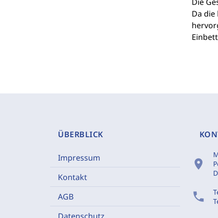
Die Ges
Da die
hervor
Einbet
ÜBERBLICK
KON
M
Impressum
location_on
P
D
Kontakt
T
phone
AGB
T
Datenschutz