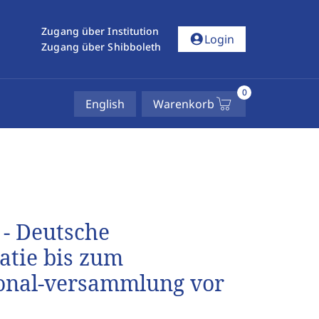
Zugang über Institution
account_circle
Login
Zugang über Shibboleth
0
English
Warenkorb
 - Deutsche
atie bis zum
onal-versammlung vor