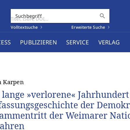
search
Suchbegriff
Volltextsuche
Erweiterte Suche
CESS
PUBLIZIEREN
SERVICE
VERLAG
h Karpen
 lange »verlorene« Jahrhundert
fassungsgeschichte der Demokr
ammentritt der Weimarer Nati
Jahren