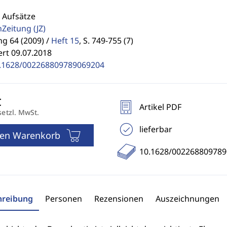
 Aufsätze
enZeitung
(JZ)
g 64 (2009) /
Heft 15
,
S. 749-755 (7)
ert 09.07.2018
.1628/002268809789069204
Artikel PDF
setzl. MwSt.
lieferbar
den Warenkorb
10.1628/00226880978
hreibung
Personen
Rezensionen
Auszeichnungen