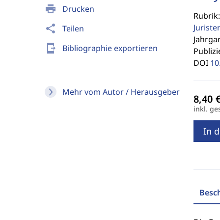
print
Drucken
Rubrik:
Jurist
share
Teilen
Jahrgan
send_to_mobile
Bibliographie exportieren
Publizi
DOI
10
Mehr vom Autor / Herausgeber
inkl. ge
In 
Besc