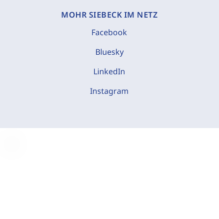
MOHR SIEBECK IM NETZ
Facebook
Bluesky
LinkedIn
Instagram
C
o
o
k
i