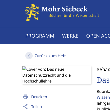
PROGRAMM
WERKE
OPEN AC
Zurück zum Heft
Sebas
Das
Rubrik
print
Drucken
Wissen
Jahrgan
share
Teilen
Publizi