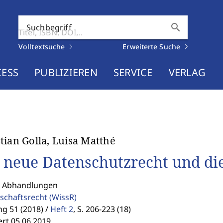
search
Suchbegriff
Volltextsuche
Erweiterte Suche
CESS
PUBLIZIEREN
SERVICE
VERLAG
tian Golla, Luisa Matthé
 neue Datenschutzrecht und di
: Abhandlungen
schaftsrecht
(WissR)
g 51 (2018) /
Heft 2
,
S. 206-223 (18)
ert 05.06.2019