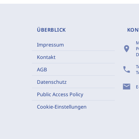
ÜBERBLICK
KON
M
Impressum
location_on
P
D
Kontakt
T
phone
AGB
T
Datenschutz
mail
E
Public Access Policy
Cookie-Einstellungen