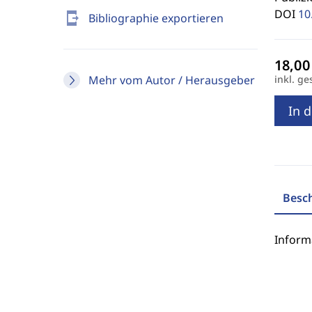
DOI
10
send_to_mobile
Bibliographie exportieren
Mehr vom Autor / Herausgeber
inkl. ge
In 
Besc
Inform