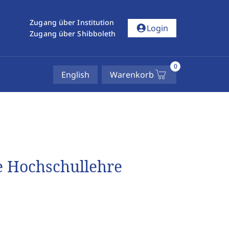
Zugang über Institution
account_circle
Login
Zugang über Shibboleth
0
English
Warenkorb
e Hochschullehre