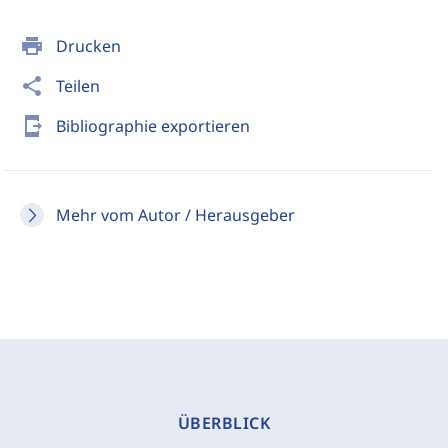
print
Drucken
share
Teilen
send_to_mobile
Bibliographie exportieren
Mehr vom Autor / Herausgeber
ÜBERBLICK