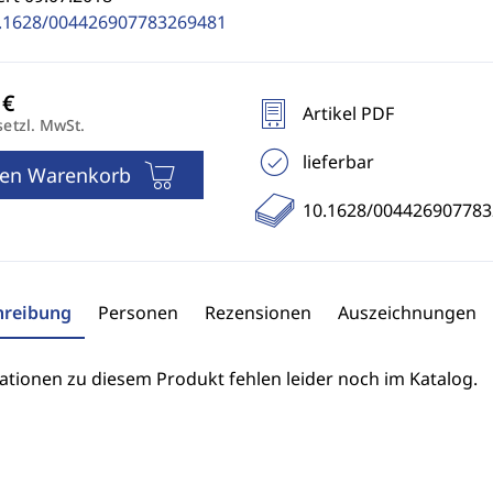
.1628/004426907783269481
Artikel PDF
setzl. MwSt.
lieferbar
den Warenkorb
10.1628/00442690778
hreibung
Personen
Rezensionen
Auszeichnungen
ationen zu diesem Produkt fehlen leider noch im Katalog.