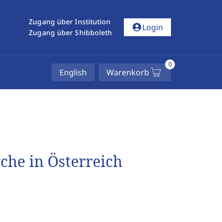
Zugang über Institution
account_circle
Login
Zugang über Shibboleth
0
English
Warenkorb
rche in Österreich