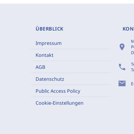
ÜBERBLICK
KON
M
Impressum
location_on
P
D
Kontakt
T
phone
AGB
T
Datenschutz
mail
E
Public Access Policy
Cookie-Einstellungen