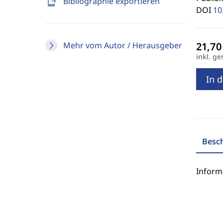
send_to_mobile
Bibliographie exportieren
DOI
10
Mehr vom Autor / Herausgeber
inkl. ge
In 
Besc
Inform