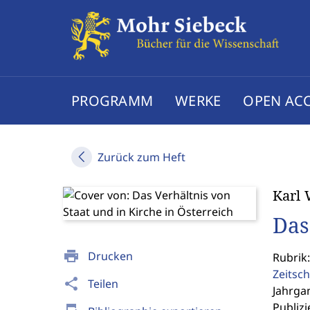
PROGRAMM
WERKE
OPEN AC
Zurück zum Heft
Karl 
Das
print
Drucken
Rubrik
Zeitsch
share
Teilen
Jahrgan
Publizi