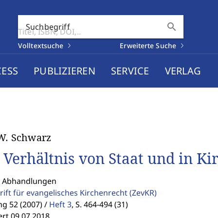
search
Suchbegriff
Volltextsuche
Erweiterte Suche
CESS
PUBLIZIEREN
SERVICE
VERLAG
W. Schwarz
 Verhältnis von Staat und in Ki
: Abhandlungen
rift für evangelisches Kirchenrecht
(ZevKR)
g 52 (2007) /
Heft 3
,
S. 464-494 (31)
ert 09.07.2018