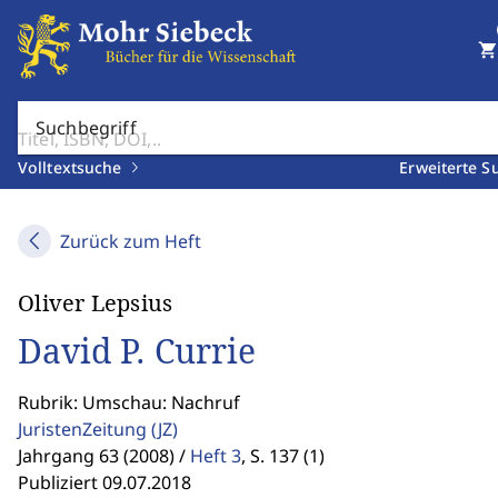
shopping_cart
Suchbegriff
Volltextsuche
Erweiterte S
Zurück zum Heft
Oliver Lepsius
David P. Currie
Rubrik: Umschau: Nachruf
JuristenZeitung
(JZ)
Jahrgang 63 (2008) /
Heft 3
,
S. 137 (1)
Publiziert 09.07.2018