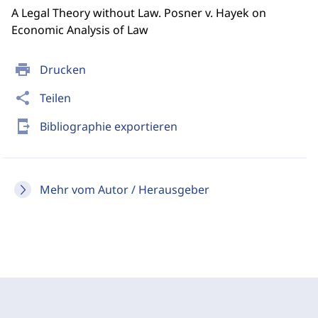
A Legal Theory without Law. Posner v. Hayek on
Economic Analysis of Law
print
Drucken
share
Teilen
send_to_mobile
Bibliographie exportieren
Mehr vom Autor / Herausgeber